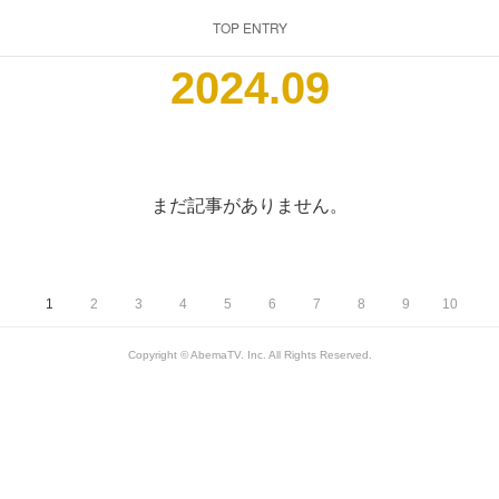
TOP ENTRY
2024
.
09
まだ記事がありません。
1
2
3
4
5
6
7
8
9
10
Copyright © AbemaTV. Inc. All Rights Reserved.