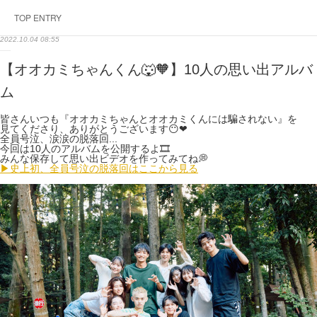
TOP ENTRY
2022.10.04 08:55
【オオカミちゃんくん🐺🧡】10人の思い出アルバ
ム
皆さんいつも『オオカミちゃんとオオカミくんには騙されない』を
見てくださり、ありがとうございます😶❤︎
全員号泣、涙涙の脱落回...
今回は10人のアルバムを公開するよ🎞
みんな保存して思い出ビデオを作ってみてね💭
▶︎史上初、全員号泣の脱落回はここから見る